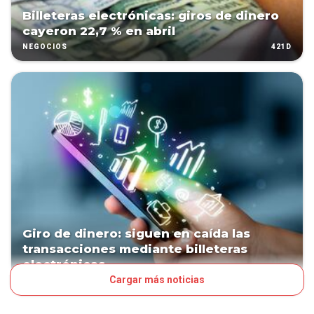
Billeteras electrónicas: giros de dinero
cayeron 22,7 % en abril
421D
NEGOCIOS
Giro de dinero: siguen en caída las
transacciones mediante billeteras
electrónicas
Cargar más noticias
511D
NEGOCIOS