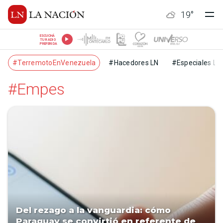
19
°
ESCUCHÁ
TU RADIO
PREFERIDA
#TerremotoEnVenezuela
#Hacedores LN
#Especiales LN
#Empes
Del rezago a la vanguardia: cómo
Paraguay se convirtió en referente de