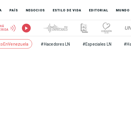
A
PAÍS
NEGOCIOS
ESTILO DE VIDA
EDITORIAL
MUNDO
HÁ
ERIDA
toEnVenezuela
#Hacedores LN
#Especiales LN
#Ha