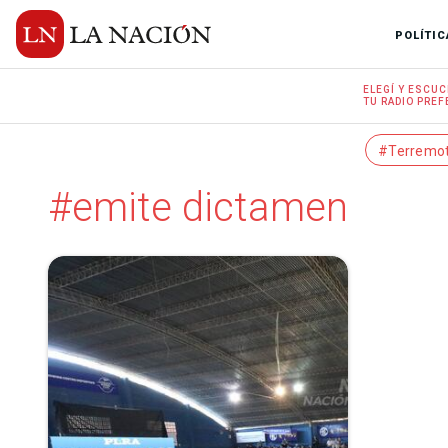
POLÍTIC
ELEGÍ Y
ESCUC
TU RADIO
PREF
#Terremo
#emite dictamen