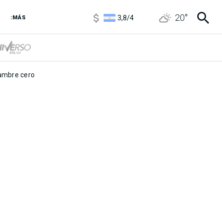
1100
/
1160
3,8
/
4
20
°
:MÁS
6850
/
7200
5900
/
5960
mbre cero