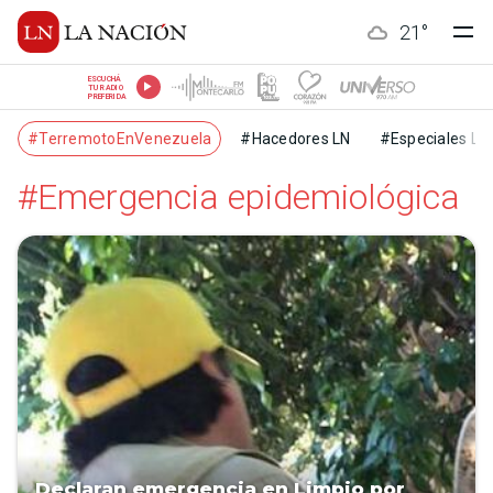
21
°
ESCUCHÁ
TU RADIO
PREFERIDA
#TerremotoEnVenezuela
#Hacedores LN
#Especiales LN
#Emergencia epidemiológica
Declaran emergencia en Limpio por