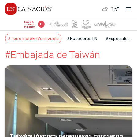
15
°
ESCUCHÁ
TU RADIO
PREFERIDA
#TerremotoEnVenezuela
#Hacedores LN
#Especiales LN
#Embajada de Taiwán
Taiwán: jóvenes paraguayos egresaron