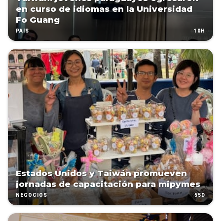
en curso de idiomas en la Universidad
Fo Guang
10H
PAÍS
Estados Unidos y Taiwán promueven
jornadas de capacitación para mipymes
55D
NEGOCIOS