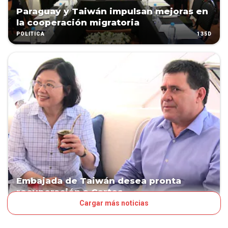
Paraguay y Taiwán impulsan mejoras en
la cooperación migratoria
135D
POLÍTICA
Embajada de Taiwán desea pronta
recuperación a Cartes
Cargar más noticias
164D
POLÍTICA