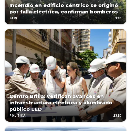
Incendio en edificio céntrico se originó
por falla eléctrica, confirman bomberos
92D
PAÍS
Centro Brilla: verifican avances en
infraestructura eléctrica y alumbrado
público LED
232D
POLÍTICA