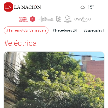
15
°
ESCUCHÁ
TU RADIO
PREFERIDA
#TerremotoEnVenezuela
#Hacedores LN
#Especiales LN
#eléctrica