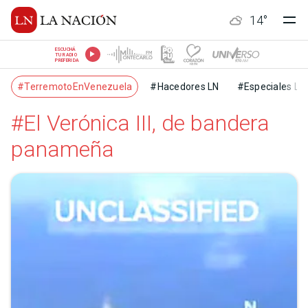
14
°
ESCUCHÁ
TU RADIO
PREFERIDA
#TerremotoEnVenezuela
#Hacedores LN
#Especiales LN
#El Verónica III, de bandera
panameña