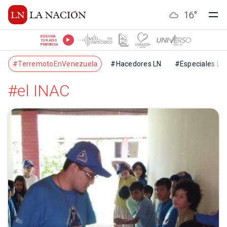
16
°
ESCUCHÁ
TU RADIO
PREFERIDA
#TerremotoEnVenezuela
#Hacedores LN
#Especiales LN
#el INAC