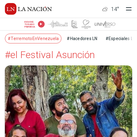
14
°
ESCUCHÁ
TU RADIO
PREFERIDA
#TerremotoEnVenezuela
#Hacedores LN
#Especiales LN
#el Festival Asunción