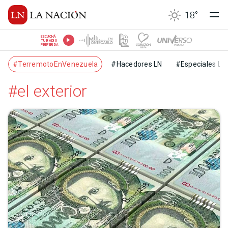
18
°
ESCUCHÁ
TU RADIO
PREFERIDA
#TerremotoEnVenezuela
#Hacedores LN
#Especiales LN
#el exterior