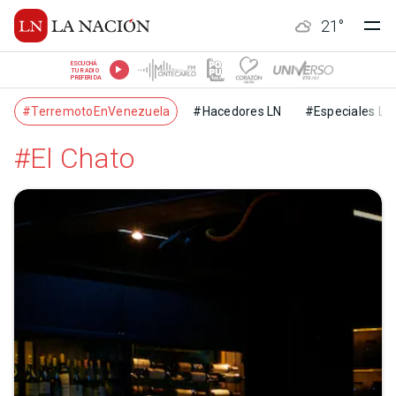
21
°
ESCUCHÁ
TU RADIO
PREFERIDA
#TerremotoEnVenezuela
#Hacedores LN
#Especiales LN
#El Chato