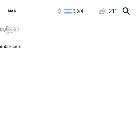
1100
/
1160
21
°
3,8
/
4
:MÁS
6850
/
7200
5900
/
5960
mbre cero