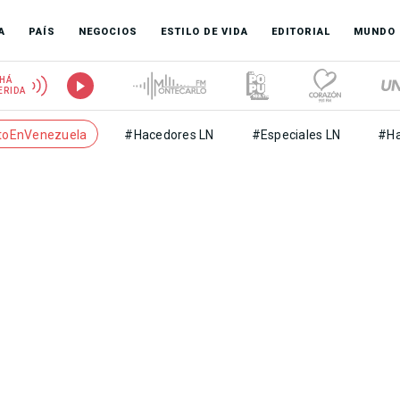
A
PAÍS
NEGOCIOS
ESTILO DE VIDA
EDITORIAL
MUNDO
HÁ
ERIDA
toEnVenezuela
#Hacedores LN
#Especiales LN
#Ha