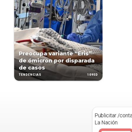
Preocupa variante “Eris”
de ómicron por disparada
de casos
1095D
TENDENCIAS
Publicitar /cont
La Nación