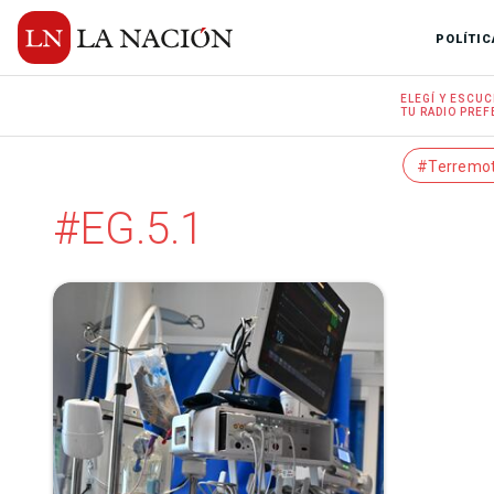
POLÍTIC
ELEGÍ Y
ESCUC
TU RADIO
PREF
#Terremo
#EG.5.1