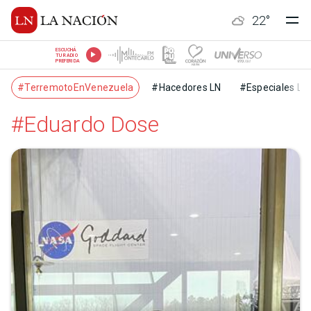
22
°
ESCUCHÁ
TU RADIO
PREFERIDA
#TerremotoEnVenezuela
#Hacedores LN
#Especiales LN
#Eduardo Dose