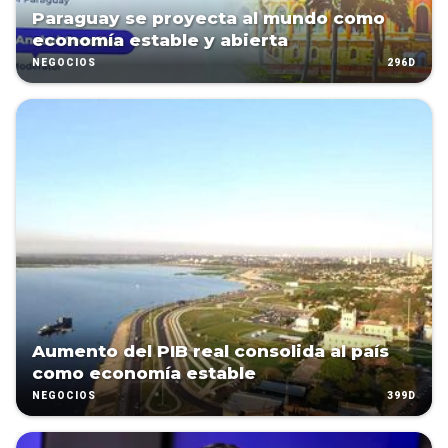
Paraguay se proyecta al mundo como
economía estable y abierta
296D
NEGOCIOS
Aumento del PIB real consolida al país
como economía estable
399D
NEGOCIOS