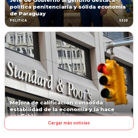
Jefe de Gobierno argentino destaca
política penitenciaria y sólida economía
de Paraguay
532D
POLÍTICA
Mejora de calificación consolida
estabilidad de la economía y la hace
confiable
Cargar más noticias
575D
NEGOCIOS