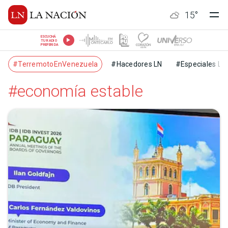
15
°
ESCUCHÁ
TU RADIO
PREFERIDA
#TerremotoEnVenezuela
#Hacedores LN
#Especiales LN
#economía estable