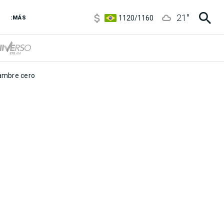
5920
/
5970
21
°
1120
/
1160
:MÁS
3,6
/
3,9
6850
/
7200
5920
/
5970
mbre cero