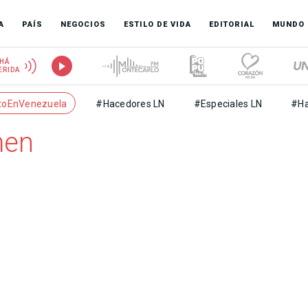
A
PAÍS
NEGOCIOS
ESTILO DE VIDA
EDITORIAL
MUNDO
HÁ
ERIDA
toEnVenezuela
#Hacedores LN
#Especiales LN
#Ha
men