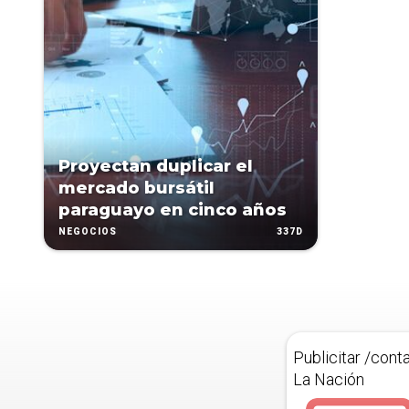
Proyectan duplicar el
mercado bursátil
paraguayo en cinco años
337D
NEGOCIOS
Publicitar /cont
La Nación