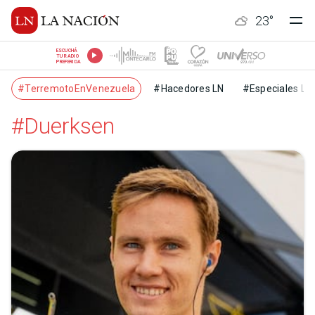
23
°
ESCUCHÁ
TU RADIO
PREFERIDA
#TerremotoEnVenezuela
#Hacedores LN
#Especiales LN
#Duerksen