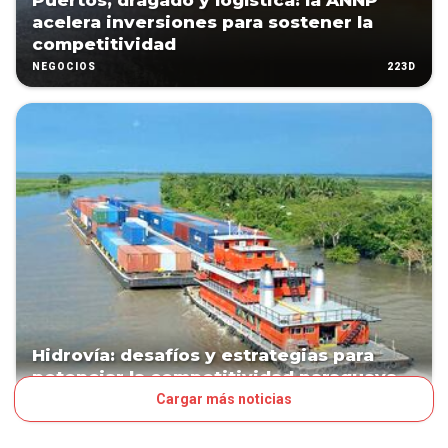
Puertos, dragado y logística: la ANNP
acelera inversiones para sostener la
competitividad
223D
NEGOCIOS
Hidrovía: desafíos y estrategias para
potenciar la competitividad paraguaya
Cargar más noticias
224D
NEGOCIOS