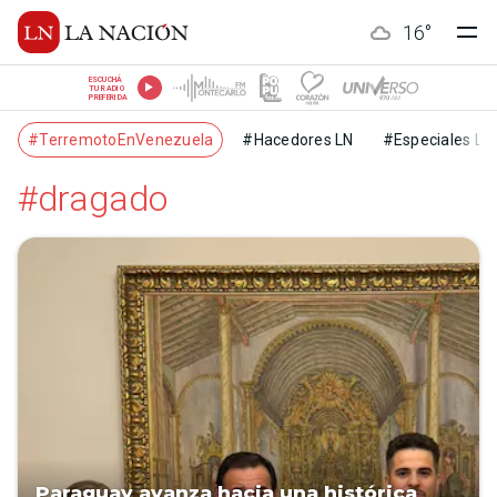
16
°
ESCUCHÁ
TU RADIO
PREFERIDA
#TerremotoEnVenezuela
#Hacedores LN
#Especiales LN
#dragado
Paraguay avanza hacia una histórica