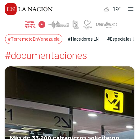
19
°
ESCUCHÁ
TU RADIO
PREFERIDA
#TerremotoEnVenezuela
#Hacedores LN
#Especiales LN
#documentaciones
Más de 33.200 extranjeros solicitaron