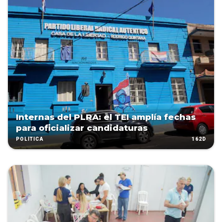
Internas del PLRA: el TEI amplía fechas
para oficializar candidaturas
162D
POLÍTICA