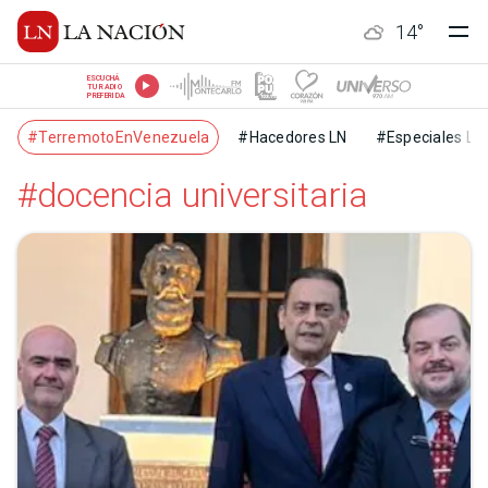
14
°
ESCUCHÁ
TU RADIO
PREFERIDA
#TerremotoEnVenezuela
#Hacedores LN
#Especiales LN
#docencia universitaria