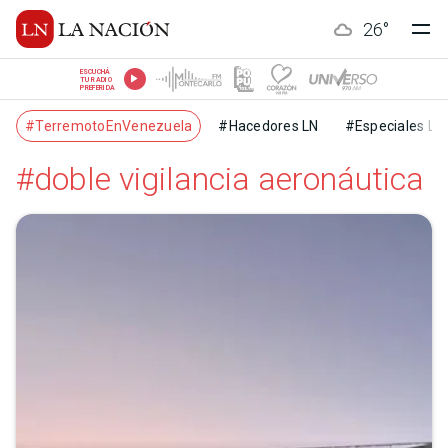
26
°
ESCUCHÁ
TU RADIO
PREFERIDA
#TerremotoEnVenezuela
#Hacedores LN
#Especiales LN
#doble vigilan­cia aeronáutica