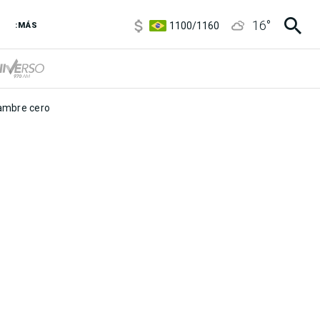
5900
/
5960
16
°
1100
/
1160
:MÁS
3,8
/
4
6850
/
7200
5900
/
5960
mbre cero