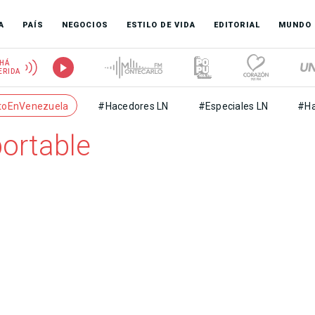
A
PAÍS
NEGOCIOS
ESTILO DE VIDA
EDITORIAL
MUNDO
HÁ
ERIDA
toEnVenezuela
#Hacedores LN
#Especiales LN
#Ha
portable