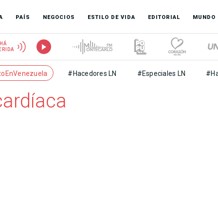
A
PAÍS
NEGOCIOS
ESTILO DE VIDA
EDITORIAL
MUNDO
HÁ
ERIDA
toEnVenezuela
#Hacedores LN
#Especiales LN
#Ha
cardíaca