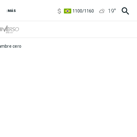
5900
/
5960
19
°
1100
/
1160
:MÁS
3,8
/
4
6850
/
7200
5900
/
5960
mbre cero