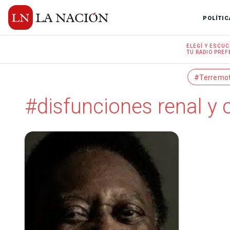
POLÍTIC
ELEGÍ Y
ESCUC
TU RADIO
PREF
#Terremo
#disfunciones renal y 