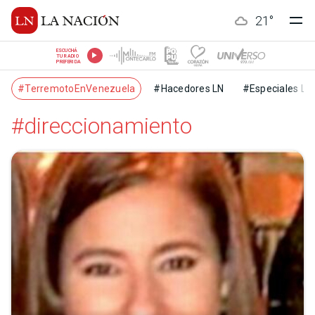
21
°
ESCUCHÁ
TU RADIO
PREFERIDA
#TerremotoEnVenezuela
#Hacedores LN
#Especiales LN
#direccionamiento