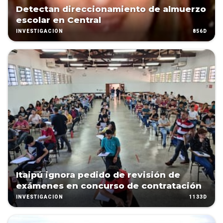
Detectan direccionamiento de almuerzo
escolar en Central
856D
INVESTIGACIÓN
Itaipú ignora pedido de revisión de
exámenes en concurso de contratación
1133D
INVESTIGACIÓN