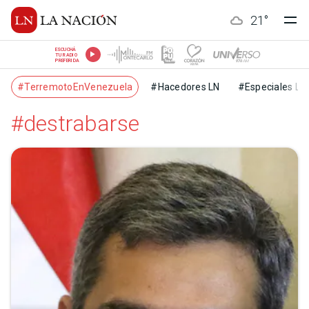
21
°
ESCUCHÁ
TU RADIO
PREFERIDA
#TerremotoEnVenezuela
#Hacedores LN
#Especiales LN
#destrabarse