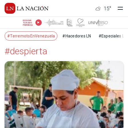
15
°
ESCUCHÁ
TU RADIO
PREFERIDA
#TerremotoEnVenezuela
#Hacedores LN
#Especiales LN
#despierta