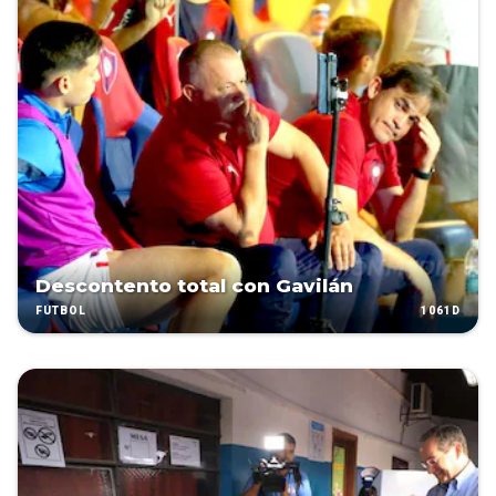
Descontento total con Gavilán
1061D
FÚTBOL