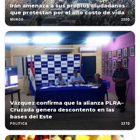
Irán amenaza a sus propios ciudadanos
que protestan por el alto costo de vida
220D
MUNDO
Vázquez confirma que la alianza PLRA–
Cruzada genera descontento en las
bases del Este
237D
POLÍTICA