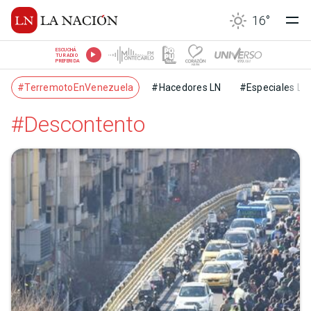
16
°
ESCUCHÁ
TU RADIO
PREFERIDA
#TerremotoEnVenezuela
#Hacedores LN
#Especiales LN
#Descontento