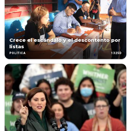
Crece el escándalo y el descontento por
listas
1325D
POLÍTICA