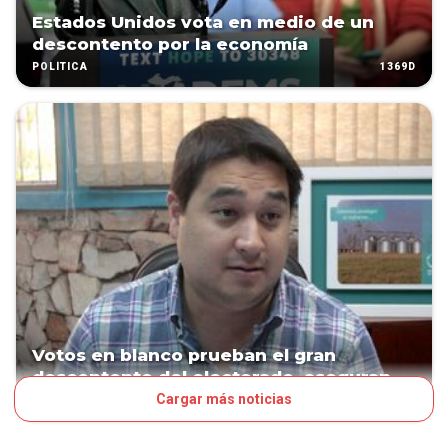
Estados Unidos vota en medio de un
descontento por la economía
1369D
POLÍTICA
Votos en blanco prueban el gran
descontento del electorado, aseguran
Cargar más noticias
1873D
POLÍTICA