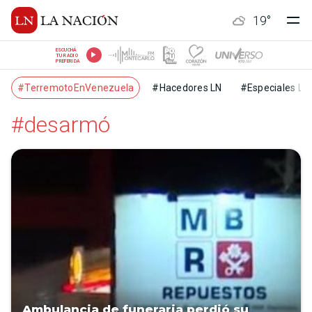
19
°
ESCUCHÁ
TU RADIO
PREFERIDA
#TerremotoEnVenezuela
#Hacedores LN
#Especiales LN
#desarmó
Ambulancia de funeraria perdió su