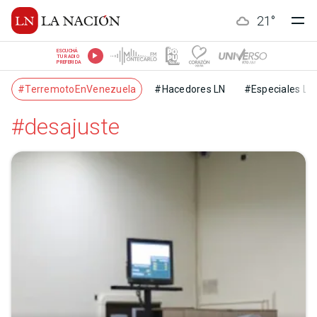
21
°
ESCUCHÁ
TU RADIO
PREFERIDA
#TerremotoEnVenezuela
#Hacedores LN
#Especiales LN
#desajuste