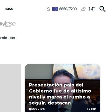
3,8
/
4
14
°
6850
/
7200
:MÁS
5900
/
5960
mbre cero
Presentación país del
Gobierno fue de altísimo
nivel y marca el rumbo a
seguir, destacan
1088D
NEGOCIOS