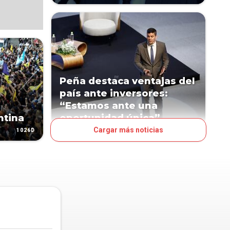
Peña destaca ventajas del
país ante inversores:
“Estamos ante una
ntina
oportunidad única”
Cargar más noticias
1026D
1088D
POLÍTICA