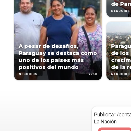
de Par
NEGOCIOS
A pesar de desafíos,
Paragu
Paraguay se destaca como
de los
uno de los países más
crecim
positivos del mundo
de la 
275D
NEGOCIOS
NEGOCIOS
Publicitar /cont
La Nación