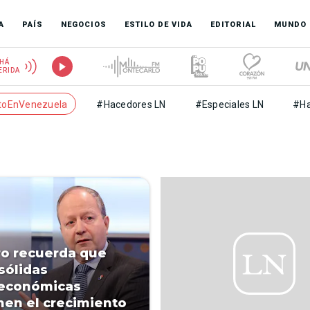
A
PAÍS
NEGOCIOS
ESTILO DE VIDA
EDITORIAL
MUNDO
HÁ
ERIDA
toEnVenezuela
#Hacedores LN
#Especiales LN
#Ha
s
ro recuerda que
sólidas
económicas
nen el crecimiento