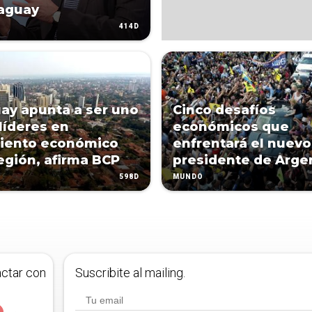
aguay
414D
ay apunta a ser uno
Cinco desafíos
 líderes en
económicos que
iento económico
enfrentará el nuevo
región, afirma BCP
presidente de Arge
598D
MUNDO
actar con
Suscribite al mailing.