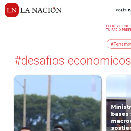
POLÍTIC
ELEGÍ Y
ESCUC
TU RADIO
PREF
#Terremo
#desafios economico
Minist
bases 
macro
sostie