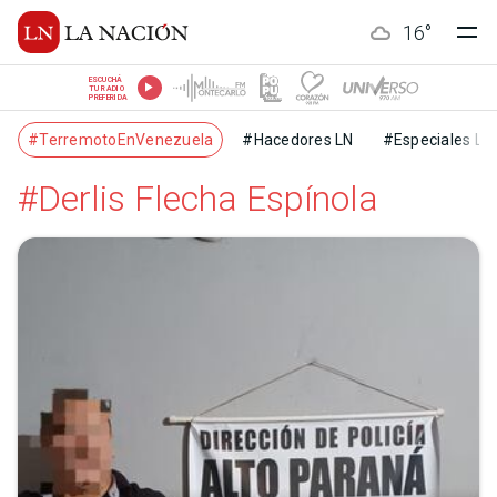
16
°
ESCUCHÁ
TU RADIO
PREFERIDA
#TerremotoEnVenezuela
#Hacedores LN
#Especiales LN
#Derlis Flecha Espínola