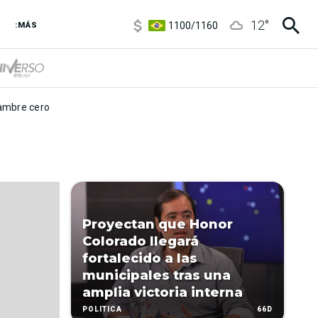
5900
/
5960
12
°
1100
/
1160
:MÁS
3,8
/
4
6850
/
7200
5900
/
5960
mbre cero
Proyectan que Honor
Colorado llegará
fortalecido a las
municipales tras una
amplia victoria interna
66D
POLÍTICA