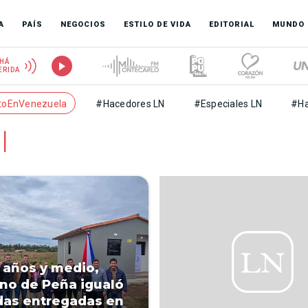
A
PAÍS
NEGOCIOS
ESTILO DE VIDA
EDITORIAL
MUNDO
HÁ
ERIDA
toEnVenezuela
#Hacedores LN
#Especiales LN
#Ha
l
 años y medio,
no de Peña igualó
das entregadas en