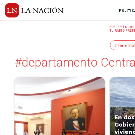
POLÍTIC
ELEGÍ Y
ESCUC
TU RADIO
PREF
#Terremo
#departamento Centra
En dos
Gobier
vivien