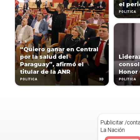
el per
POLÍTICA
“Quiero ganar en Central
por la salud del
Lider
Paraguay”, afirmó el
consol
titular de la ANR
Honor 
3D
POLÍTICA
POLÍTICA
Publicitar /cont
La Nación