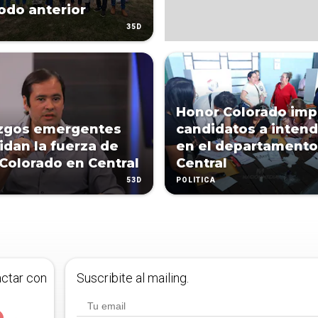
iodo anterior
35D
Honor Colorado imp
azgos emergentes
candidatos a inten
idan la fuerza de
en el departamento
Colorado en Central
Central
53D
POLÍTICA
actar con
Suscribite al mailing.