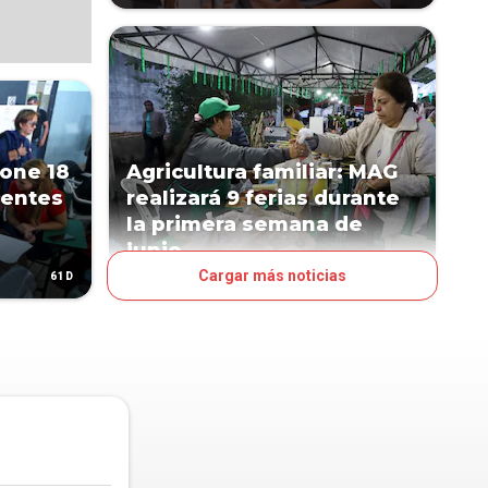
one 18
Agricultura familiar: MAG
dentes
realizará 9 ferias durante
la primera semana de
junio
Cargar más noticias
61D
67D
NEGOCIOS