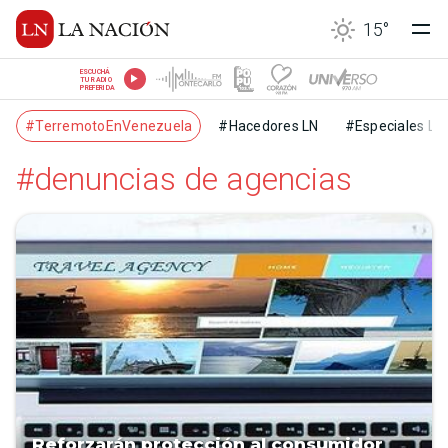
15
°
ESCUCHÁ
TU RADIO
PREFERIDA
#TerremotoEnVenezuela
#Hacedores LN
#Especiales LN
#denuncias de agencias
Reforzarán protección al consumidor