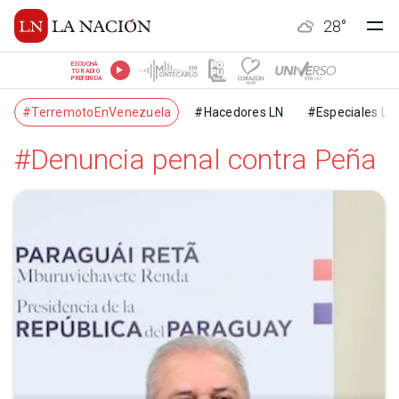
28
°
ESCUCHÁ
TU RADIO
PREFERIDA
#TerremotoEnVenezuela
#Hacedores LN
#Especiales LN
#Denuncia penal contra Peña