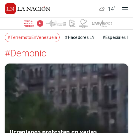
14
°
ESCUCHÁ
TU RADIO
PREFERIDA
#TerremotoEnVenezuela
#Hacedores LN
#Especiales LN
#Demonio
Ucranianos protestan en varias