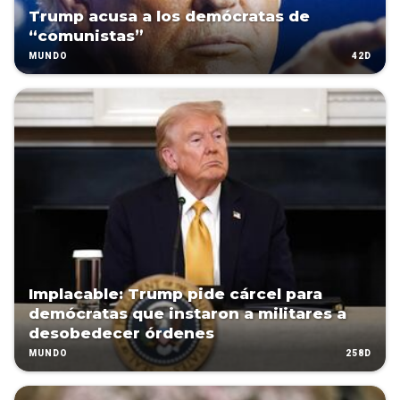
Trump acusa a los demócratas de
“comunistas”
42D
MUNDO
Implacable: Trump pide cárcel para
demócratas que instaron a militares a
desobedecer órdenes
258D
MUNDO