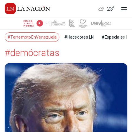
23
°
ESCUCHÁ
TU RADIO
PREFERIDA
#TerremotoEnVenezuela
#Hacedores LN
#Especiales LN
#demócratas