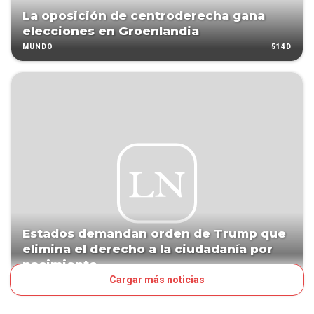
La oposición de centroderecha gana
elecciones en Groenlandia
514D
MUNDO
Estados demandan orden de Trump que
elimina el derecho a la ciudadanía por
nacimiento
Cargar más noticias
563D
MUNDO