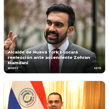
Alcalde de Nueva York buscará
reelección ante ascendente Zohran
Mamdani
407D
MUNDO