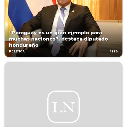
“Paraguay es un gran ejemplo para
muchas naciones”, destaca diputado
hondureño
419D
POLÍTICA