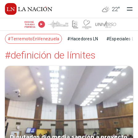
22
°
ESCUCHÁ
TU RADIO
PREFERIDA
#TerremotoEnVenezuela
#Hacedores LN
#Especiales LN
#definición de límites
Diputados dio media sanción a proyecto