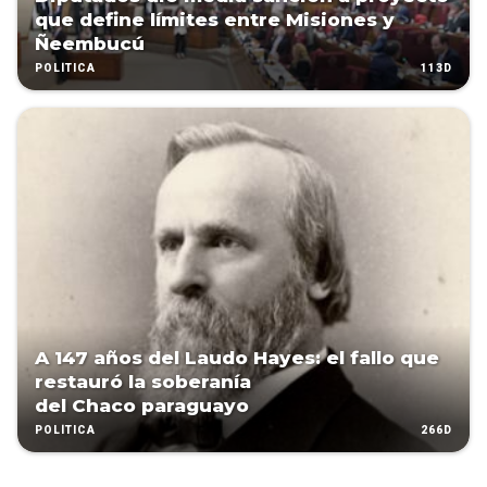
que define límites entre Misiones y
Ñeembucú
113D
POLÍTICA
A 147 años del Laudo Hayes: el fallo que
restauró la soberanía
del Chaco paraguayo
266D
POLÍTICA