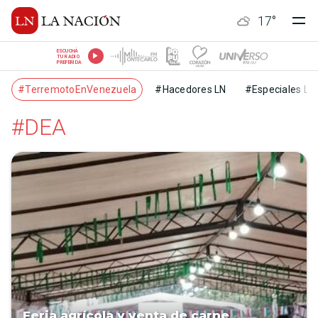
17
°
ESCUCHÁ
TU RADIO
PREFERIDA
#TerremotoEnVenezuela
#Hacedores LN
#Especiales LN
#DEA
Feria agrícola y venta de carne