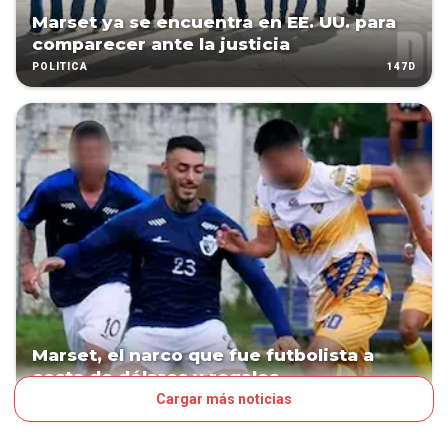
Marset ya se encuentra en EE. UU. para
comparecer ante la justicia
147D
POLÍTICA
Marset, el narco que fue futbolista a
costa de dólares y regalos
Cargar más noticias
149D
POLÍTICA