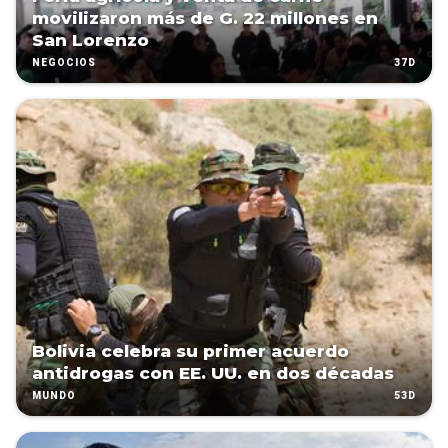
movilizaron más de G. 22 millones en
San Lorenzo
37D
NEGOCIOS
Bolivia celebra su primer acuerdo
antidrogas con EE. UU. en dos décadas
53D
MUNDO