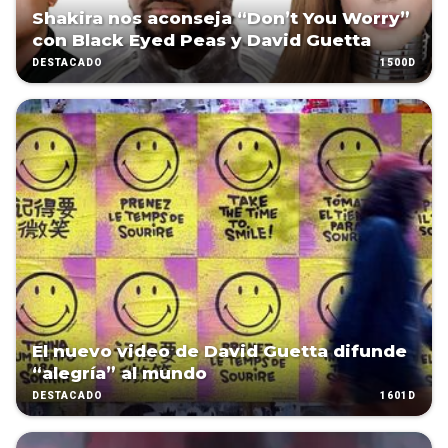
Shakira nos aconseja “Don’t You Worry”
con Black Eyed Peas y David Guetta
1500D
DESTACADO
El nuevo video de David Guetta difunde
“alegría” al mundo
1601D
DESTACADO