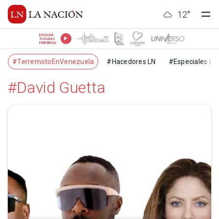
12
°
ESCUCHÁ
TU RADIO
PREFERIDA
#TerremotoEnVenezuela
#Hacedores LN
#Especiales LN
#David Guetta