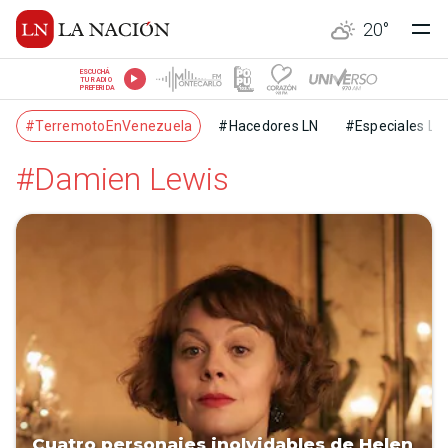
20
°
ESCUCHÁ
TU RADIO
PREFERIDA
#TerremotoEnVenezuela
#Hacedores LN
#Especiales LN
#Damien Lewis
Cuatro personajes inolvidables de Helen