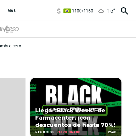
5900
/
5960
15
°
1100
/
1160
:MÁS
3,8
/
4
6850
/
7200
5900
/
5960
mbre cero
Llega “Black Week” de
Farmacenter, ¡con
descuentos de hasta 70%!
PATROCINADO
254D
NEGOCIOS