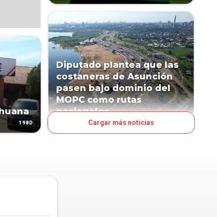
Diputado plantea que las
costaneras de Asunción
pasen bajo dominio del
MOPC como rutas
ihuana
nacionales
Cargar más noticias
198D
314D
POLÍTICA