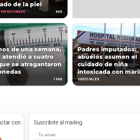
ado de la piel
PATROCINADO
64D
nos de una semana,
Padres imputados:
 atendió a cuatro
abuelos asumen el
que se atragantaron
cuidado de niña
onedas
intoxicada con mar
196D
JUDICIALES
actar con
Suscribite al mailing.