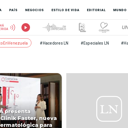
A
PAÍS
NEGOCIOS
ESTILO DE VIDA
EDITORIAL
MUNDO
HÁ
ERIDA
toEnVenezuela
#Hacedores LN
#Especiales LN
#Ha
A presenta
linik Faster, nueva
dermatológica para