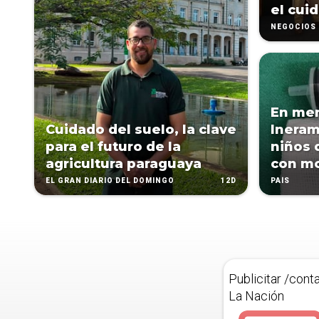
el cuid
NEGOCIOS
En me
Cuidado del suelo, la clave
Ineram
para el futuro de la
niños 
agricultura paraguaya
con m
12D
EL GRAN DIARIO DEL DOMINGO
PAÍS
Publicitar /cont
La Nación