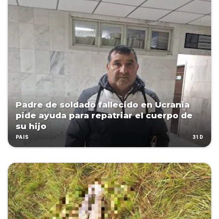
Padre de soldado fallecido en Ucrania
pide ayuda para repatriar el cuerpo de
su hijo
31D
PAÍS