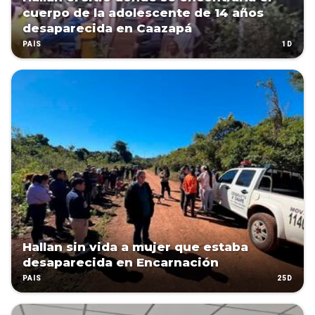
cuerpo de la adolescente de 14 años
desaparecida en Caazapá
1D
PAÍS
Hallan sin vida a mujer que estaba
desaparecida en Encarnación
25D
PAÍS