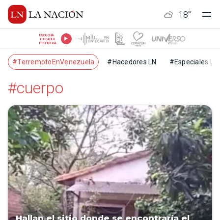
18
°
ESCUCHÁ
TU RADIO
PREFERIDA
#TerremotoEnVenezuela
#Hacedores LN
#Especiales LN
#cuerpo
Hallan el sitio donde se encontraría el