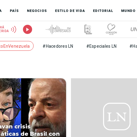
A
PAÍS
NEGOCIOS
ESTILO DE VIDA
EDITORIAL
MUNDO
HÁ
ERIDA
toEnVenezuela
#Hacedores LN
#Especiales LN
#Ha
avan crisis
áticas de Brasil con