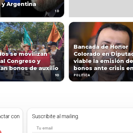
. y Argentina
1D
Bancada de Honor
dos se movilizan
Colorado en Diputa
 al Congreso y
viable la emisión d
an bonos de auxilio
bonos ante crisis en
9D
POLÍTICA
actar con
Suscribite al mailing.