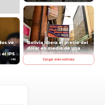
dos ve
Bolivia libera el precio del
e
dólar en medio de una
 el IPS
grave crisis
Cargar más noticias
18D
38D
MUNDO