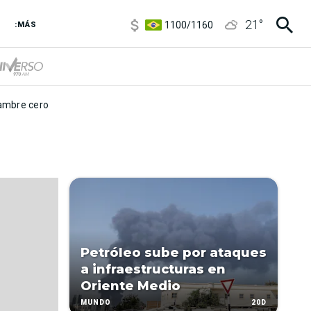
5900
/
5960
21
°
1100
/
1160
:MÁS
3,8
/
4
6850
/
7200
5900
/
5960
mbre cero
Petróleo sube por ataques
a infraestructuras en
Oriente Medio
20D
MUNDO