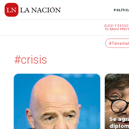
POLÍTIC
ELEGÍ Y
ESCUC
TU RADIO
PREF
#Terremo
#crisis
Se agr
diplom