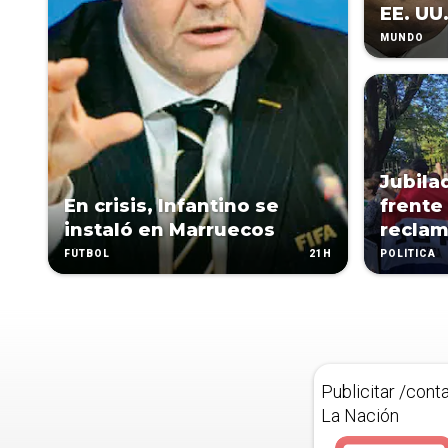
EE. UU
MUNDO
Jubila
En crisis, Infantino se
frente
instaló en Marruecos
reclam
21H
FÚTBOL
POLÍTICA
Publicitar /cont
La Nación