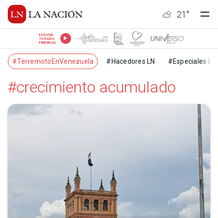
21
°
ESCUCHÁ
TU RADIO
PREFERIDA
#TerremotoEnVenezuela
#Hacedores LN
#Especiales LN
#crecimiento acumulado