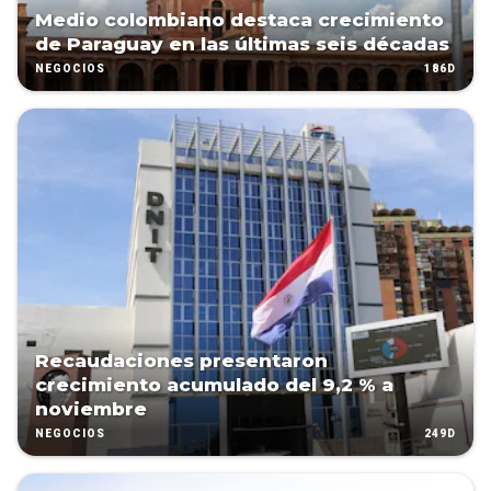
Medio colombiano destaca crecimiento
de Paraguay en las últimas seis décadas
186D
NEGOCIOS
Recaudaciones presentaron
crecimiento acumulado del 9,2 % a
noviembre
249D
NEGOCIOS