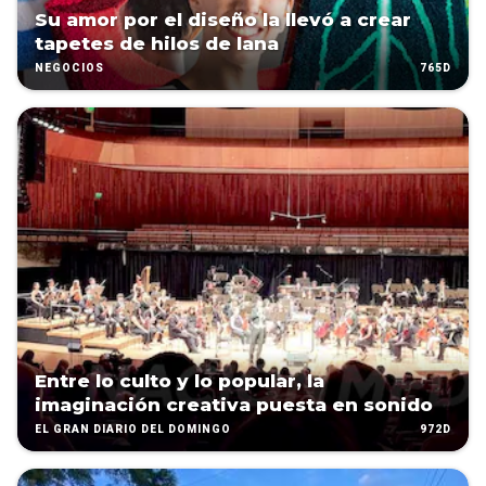
Su amor por el diseño la llevó a crear
tapetes de hilos de lana
765D
NEGOCIOS
Entre lo culto y lo popular, la
imaginación creativa puesta en sonido
972D
EL GRAN DIARIO DEL DOMINGO