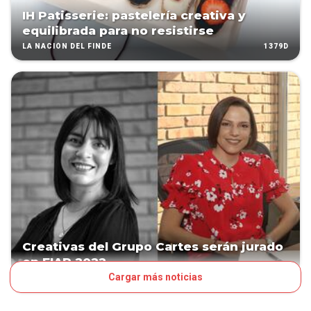
IH Patisserie: pastelería creativa y
equilibrada para no resistirse
1379D
LA NACIÓN DEL FINDE
Creativas del Grupo Cartes serán jurado
en FIAP 2022
Cargar más noticias
1415D
NEGOCIOS