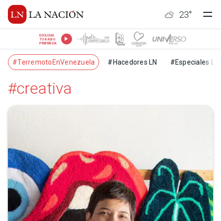
23
°
ESCUCHÁ
TU RADIO
PREFERIDA
#TerremotoEnVenezuela
#Hacedores LN
#Especiales LN
#creativa