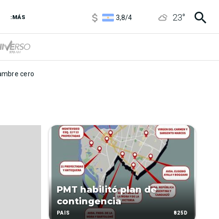
1100
/
1160
23
°
3,8
/
4
:MÁS
6850
/
7200
5900
/
5960
mbre cero
PMT habilitó plan de
contingencia
825D
PAÍS