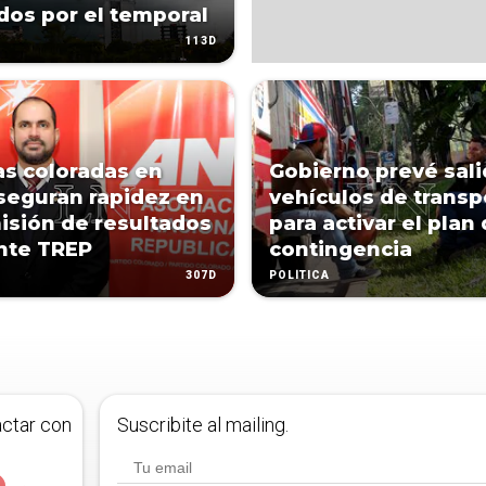
dos por el temporal
113D
as coloradas en
Gobierno prevé sali
seguran rapidez en
vehículos de transp
isión de resultados
para activar el plan
nte TREP
contingencia
307D
POLÍTICA
actar con
Suscribite al mailing.