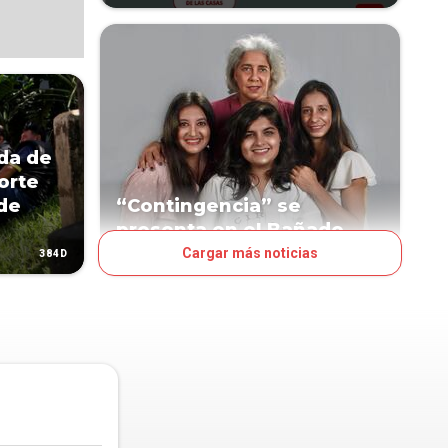
da de
orte
 de
“Contingencia” se
presenta en el Bañado
Cargar más noticias
384D
894D
LA NACIÓN DEL FINDE