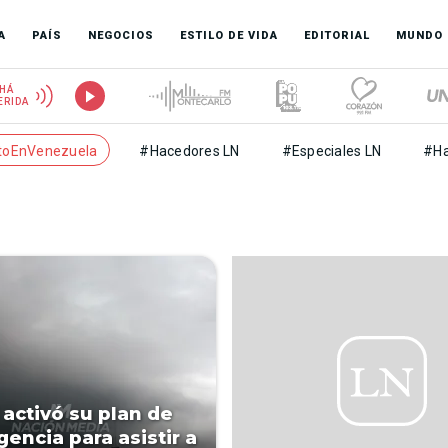
A
PAÍS
NEGOCIOS
ESTILO DE VIDA
EDITORIAL
MUNDO
HÁ
ERIDA
toEnVenezuela
#Hacedores LN
#Especiales LN
#Ha
 activó su plan de
gencia para asistir a