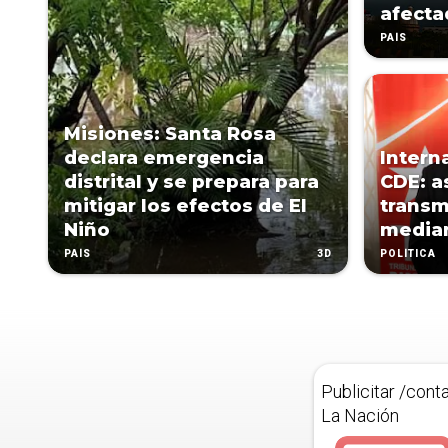
afecta
PAÍS
Misiones: Santa Rosa
declara emergencia
Intern
distrital y se prepara para
CDE: a
mitigar los efectos de El
transm
Niño
media
3D
PAÍS
POLÍTICA
Publicitar /cont
La Nación