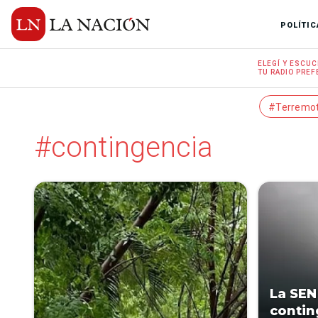
POLÍTIC
ELEGÍ Y
ESCUC
TU RADIO
PREF
#Terremo
#contingencia
La SEN
contin