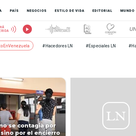
A
PAÍS
NEGOCIOS
ESTILO DE VIDA
EDITORIAL
MUNDO
HÁ
ERIDA
toEnVenezuela
#Hacedores LN
#Especiales LN
#Ha
 no se contagia por
, sino por el encierro