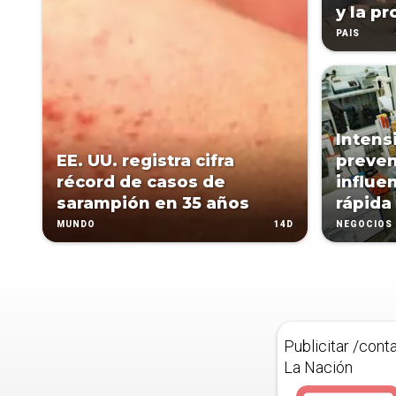
y la pr
PAÍS
Intens
EE. UU. registra cifra
preven
récord de casos de
influe
sarampión en 35 años
rápida
14D
MUNDO
NEGOCIOS
Publicitar /cont
La Nación