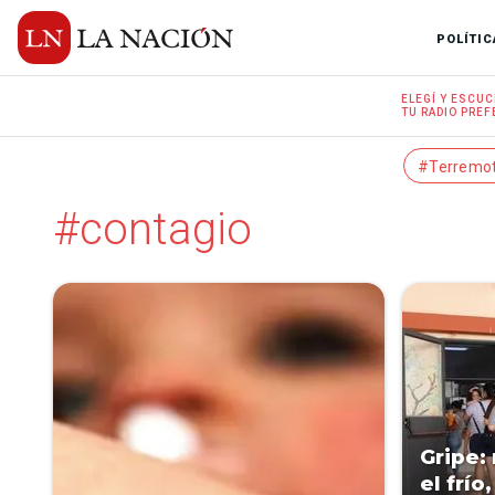
POLÍTIC
ELEGÍ Y
ESCUC
TU RADIO
PREF
#Terremo
#contagio
Gripe:
el frío