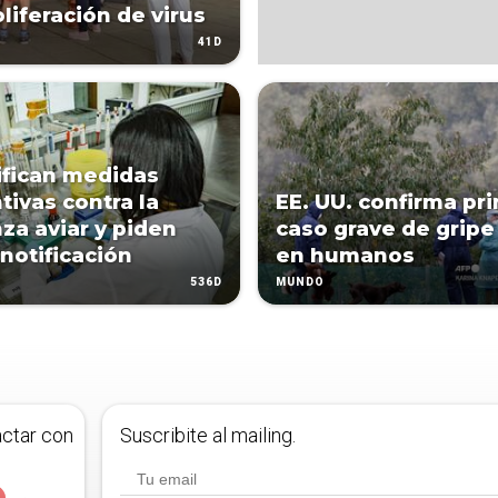
oliferación de virus
41D
ifican medidas
tivas contra la
EE. UU. confirma pr
nza aviar y piden
caso grave de gripe
 notificación
en humanos
536D
MUNDO
actar con
Suscribite al mailing.