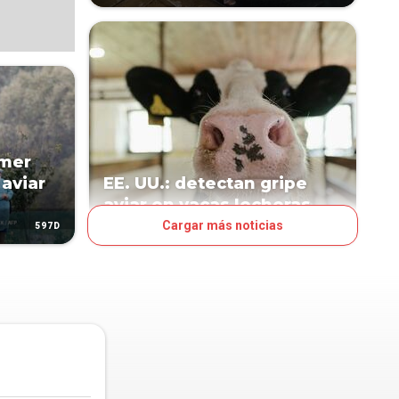
imer
 aviar
EE. UU.: detectan gripe
aviar en vacas lecheras
Cargar más noticias
597D
862D
MUNDO