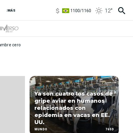
5900
/
5960
12
°
1100
/
1160
:MÁS
3,8
/
4
6850
/
7200
5900
/
5960
mbre cero
Ya son cuatro los casos de
gripe aviar en humanos
relacionados con
epidemia en vacas en EE.
UU.
765D
MUNDO