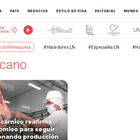
A
PAÍS
NEGOCIOS
ESTILO DE VIDA
EDITORIAL
MUNDO
HÁ
ERIDA
toEnVenezuela
#Hacedores LN
#Especiales LN
#Ha
icano
 cárnico reafirma
miso para seguir
onando producción