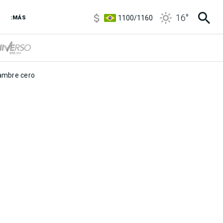
5900
/
5960
16
°
1100
/
1160
:MÁS
3,8
/
4
6850
/
7200
5900
/
5960
mbre cero