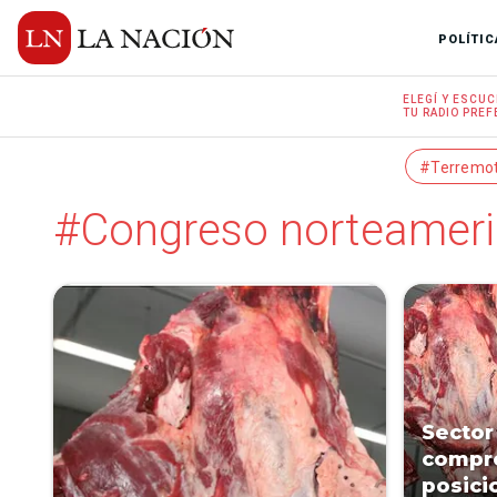
POLÍTIC
ELEGÍ Y
ESCUC
TU RADIO
PREF
#Terremo
#Congreso norteamer
Sector
compro
posici