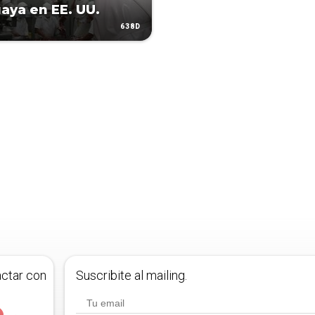
aya en EE. UU.
638D
actar con
Suscribite al mailing.