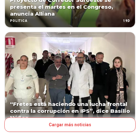
Proyecto de Corredor Suroeste se
presenta el martes en el Congreso,
anuncia Alliana
19D
POLÍTICA
“Fretes está haciendo una lucha frontal
contra la corrupción en IPS”, dice Basilio
Núñez
Cargar más noticias
24D
POLÍTICA