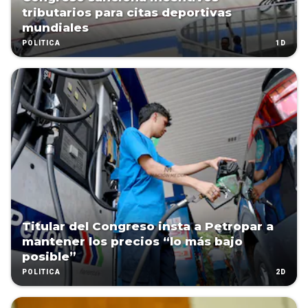
tributarios para citas deportivas
mundiales
1D
POLÍTICA
Titular del Congreso insta a Petropar a
mantener los precios “lo más bajo
posible”
2D
POLÍTICA