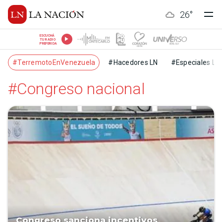
26
°
ESCUCHÁ
TU RADIO
PREFERIDA
#TerremotoEnVenezuela
#Hacedores LN
#Especiales LN
#Congreso nacional
Congreso sanciona incentivos