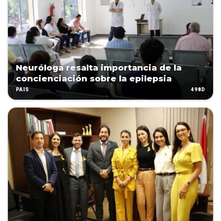
Neuróloga resalta importancia de la
concienciación sobre la epilepsia
498D
PAÍS