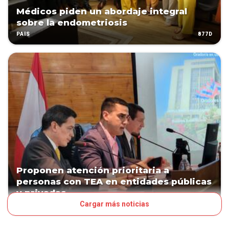
Médicos piden un abordaje integral
sobre la endometriosis
877D
PAÍS
Proponen atención prioritaria a
personas con TEA en entidades públicas
y privadas
Cargar más noticias
1221D
PAÍS