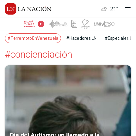
21
°
ESCUCHÁ
TU RADIO
PREFERIDA
#TerremotoEnVenezuela
#Hacedores LN
#Especiales LN
#concienciación
Día del Autismo: un llamado a la