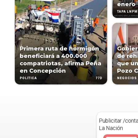
enero
TAPA LNPM
Primera ruta de hormigón
Gobier
beneficiará a 400.000
de reh
compatriotas, afirma Peña
que un
en Concepción
Pozo C
77D
POLÍTICA
NEGOCIOS
Publicitar /cont
La Nación