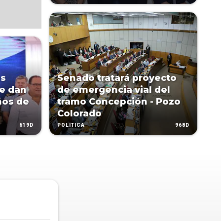
es
Senado tratará proyecto
se dan
de emergencia vial del
ños de
tramo Concepción - Pozo
Colorado
619D
968D
POLÍTICA