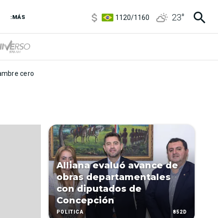
5920
/
5970
23
°
1120
/
1160
:MÁS
3,6
/
3,9
6850
/
7200
5920
/
5970
mbre cero
Alliana evaluó avance de
obras departamentales
con diputados de
Concepción
852D
POLÍTICA