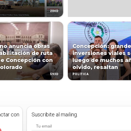
204D
no anuncia obras
Concepción: grand
abilitación de ruta
inversiones viales 
e Concepción con
luego de muchos a
olorado
olvido, resaltan
593D
POLÍTICA
actar con
Suscribite al mailing.