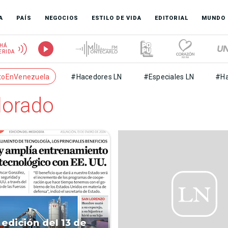
A
PAÍS
NEGOCIOS
ESTILO DE VIDA
EDITORIAL
MUNDO
HÁ
ERIDA
toEnVenezuela
#Hacedores LN
#Especiales LN
#Ha
lorado
 edición del 13 de