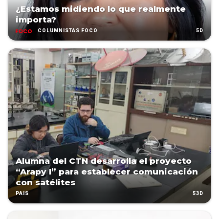
¿Estamos midiendo lo que realmente
importa?
5D
COLUMNISTAS FOCO
Alumna del CTN desarrolla el proyecto
“Arapy I” para establecer comunicación
con satélites
53D
PAÍS