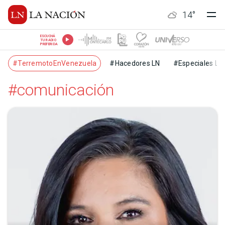
14
°
ESCUCHÁ
TU RADIO
PREFERIDA
#TerremotoEnVenezuela
#Hacedores LN
#Especiales LN
#comunicación